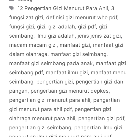
Tags
12 Pengertian Gizi Menurut Para Ahli
,
3
fungsi zat gizi
,
definisi gizi menurut who pdf
,
fungsi gizi
,
gizi
,
gizi adalah
,
gizi pdf
,
gizi
seimbang
,
ilmu gizi adalah
,
jenis jenis zat gizi
,
macam macam gizi
,
manfaat gizi
,
manfaat gizi
dalam olahraga
,
manfaat gizi seimbang
,
manfaat gizi seimbang pada anak
,
manfaat gizi
seimbang pdf
,
manfaat ilmu gizi
,
manfaat menu
seimbang
,
pengertian gizi
,
pengertian gizi dan
pangan
,
pengertian gizi menurut depkes
,
pengertian gizi menurut para ahli
,
pengertian
gizi menurut para ahli pdf
,
pengertian gizi
olahraga menurut para ahli
,
pengertian gizi pdf
,
pengertian gizi seimbang
,
pengertian ilmu gizi
,
pengertian ilmu gizi menurut para ahli pdf
,