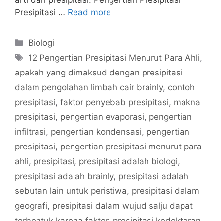
arti dari presipitasi. Pengertian Presipitasi
Presipitasi …
Read more
Categories
Biologi
Tags
12 Pengertian Presipitasi Menurut Para Ahli
,
apakah yang dimaksud dengan presipitasi
dalam pengolahan limbah cair brainly
,
contoh
presipitasi
,
faktor penyebab presipitasi
,
makna
presipitasi
,
pengertian evaporasi
,
pengertian
infiltrasi
,
pengertian kondensasi
,
pengertian
presipitasi
,
pengertian presipitasi menurut para
ahli
,
presipitasi
,
presipitasi adalah biologi
,
presipitasi adalah brainly
,
presipitasi adalah
sebutan lain untuk peristiwa
,
presipitasi dalam
geografi
,
presipitasi dalam wujud salju dapat
terbentuk karena faktor
,
presipitasi kedokteran