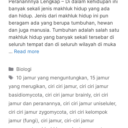
Peranannnya Lengkap – Di dalam kehidupan ini
banyak sekali jenis makhluk hidup yang ada
dan hidup. Jenis dari makhluk hidup ini pun
beragam ada yang berupa tumbuhan, hewan
dan juga manusia. Tumbuhan adalah salah satu
makhluk hidup yang banyak sekali tersebar di
seluruh tempat dan di seluruh wilayah di muka
…
Read more
Categories
Biologi
Tags
10 jamur yang menguntungkan
,
15 jamur
yang merugikan
,
ciri ciri jamur
,
ciri ciri jamur
basidiomycota
,
ciri ciri jamur brainly
,
ciri ciri
jamur dan peranannya
,
ciri ciri jamur uniseluler
,
ciri ciri jamur zygomycota
,
ciri ciri kelompok
jamur (fungi)
,
ciri jamur
,
ciri-ciri jamur