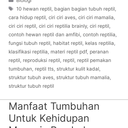
Biologi
Tags
10 hewan reptil
,
bagian bagian tubuh reptil
,
cara hidup reptil
,
ciri ciri aves
,
ciri ciri mamalia
,
ciri ciri reptil
,
ciri ciri reptilia brainly
,
ciri reptil
,
contoh hewan reptil dan amfibi
,
contoh reptilia
,
fungsi tubuh reptil
,
habitat reptil
,
kelas reptilia
,
klasifikasi reptilia
,
materi reptil pdf
,
peranan
reptil
,
reproduksi reptil
,
reptil
,
reptil pemakan
tumbuhan
,
reptil tts
,
struktur kulit kadal
,
struktur tubuh aves
,
struktur tubuh mamalia
,
struktur tubuh reptil
Manfaat Tumbuhan
Untuk Kehidupan