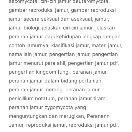
ascomycota
,
ciri-ciri jamur deuteromycota
,
gambar reproduksi jamur
,
gambar reproduksi
jamur secara seksual dan aseksual
,
jamur
,
jamur biologi
,
jelaskan ciri ciri jamur
,
jelaskan
peranan jamur bagi kehidupan lengkap dengan
contoh jamurnya
,
klasifikasi jamur
,
materi jamur
,
nama lain jamur
,
pengertian jamur
,
pengertian
jamur menurut para ahli
,
pengertian jamur pdf
,
pengertian kingdom fungi
,
peranan jamur
,
peranan jamur dalam bidang pertanian
,
peranan jamur merang
,
peranan jamur
penicillium notatum
,
peranan jamur tiram
,
peranan jamur zygomycota yang
menguntungkan dan merugikan
,
Peranann
Jamur
,
reproduksi jamur
,
reproduksi jamur pdf
,