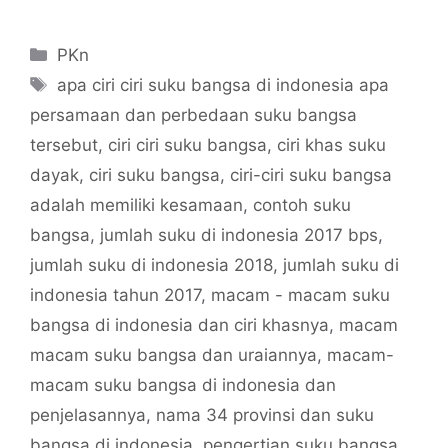
Categories
PKn
Tags
apa ciri ciri suku bangsa di indonesia apa
persamaan dan perbedaan suku bangsa
tersebut
,
ciri ciri suku bangsa
,
ciri khas suku
dayak
,
ciri suku bangsa
,
ciri-ciri suku bangsa
adalah memiliki kesamaan
,
contoh suku
bangsa
,
jumlah suku di indonesia 2017 bps
,
jumlah suku di indonesia 2018
,
jumlah suku di
indonesia tahun 2017
,
macam - macam suku
bangsa di indonesia dan ciri khasnya
,
macam
macam suku bangsa dan uraiannya
,
macam-
macam suku bangsa di indonesia dan
penjelasannya
,
nama 34 provinsi dan suku
bangsa di indonesia
,
pengertian suku bangsa
,