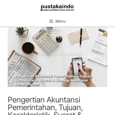
Skip
to
content
Menu
Pengertian Akuntansi
Pemerintahan, Tujuan,
Karakteristik, Syarat &