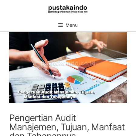
Skip
to
content
Menu
Pengertian Audit
Manajemen, Tujuan, Manfaat
dan Tahapannya