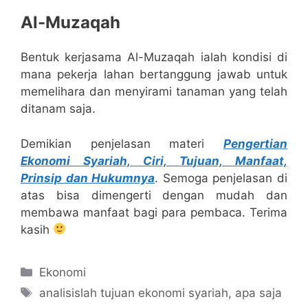
Al-Muzaqah
Bentuk kerjasama Al-Muzaqah ialah kondisi di
mana pekerja lahan bertanggung jawab untuk
memelihara dan menyirami tanaman yang telah
ditanam saja.
Demikian penjelasan materi
Pengertian
Ekonomi Syariah, Ciri, Tujuan, Manfaat,
Prinsip dan Hukumnya
. Semoga penjelasan di
atas bisa dimengerti dengan mudah dan
membawa manfaat bagi para pembaca. Terima
kasih
Categories
Ekonomi
Tags
analisislah tujuan ekonomi syariah
,
apa saja