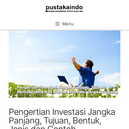
Skip
to
content
Menu
Pengertian Investasi Jangka
Panjang, Tujuan, Bentuk,
Jenis dan Contoh