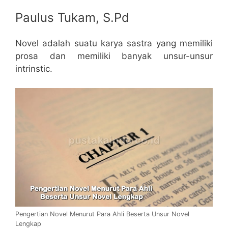
Paulus Tukam, S.Pd
Novel adalah suatu karya sastra yang memiliki
prosa dan memiliki banyak unsur-unsur
intrinstic.
Pengertian Novel Menurut Para Ahli Beserta Unsur Novel
Lengkap