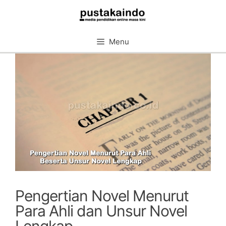
Skip
to
content
Menu
Pengertian Novel Menurut
Para Ahli dan Unsur Novel
Lengkap