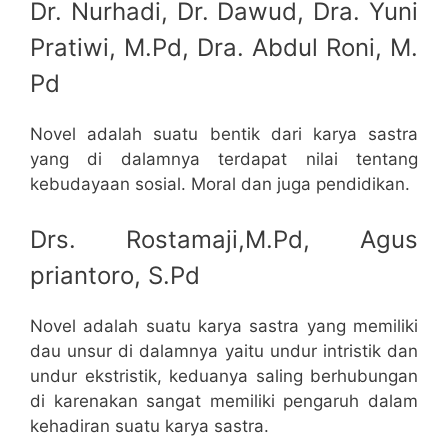
Dr. Nurhadi, Dr. Dawud, Dra. Yuni
Pratiwi, M.Pd, Dra. Abdul Roni, M.
Pd
Novel adalah suatu bentik dari karya sastra
yang di dalamnya terdapat nilai tentang
kebudayaan sosial. Moral dan juga pendidikan.
Drs. Rostamaji,M.Pd, Agus
priantoro, S.Pd
Novel adalah suatu karya sastra yang memiliki
dau unsur di dalamnya yaitu undur intristik dan
undur ekstristik, keduanya saling berhubungan
di karenakan sangat memiliki pengaruh dalam
kehadiran suatu karya sastra.