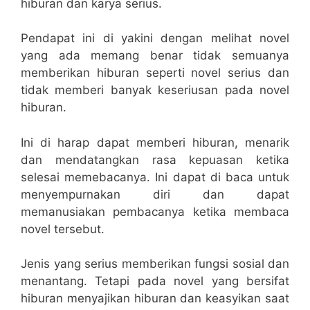
hiburan dan karya serius.
Pendapat ini di yakini dengan melihat novel
yang ada memang benar tidak semuanya
memberikan hiburan seperti novel serius dan
tidak memberi banyak keseriusan pada novel
hiburan.
Ini di harap dapat memberi hiburan, menarik
dan mendatangkan rasa kepuasan ketika
selesai memebacanya. Ini dapat di baca untuk
menyempurnakan diri dan dapat
memanusiakan pembacanya ketika membaca
novel tersebut.
Jenis yang serius memberikan fungsi sosial dan
menantang. Tetapi pada novel yang bersifat
hiburan menyajikan hiburan dan keasyikan saat