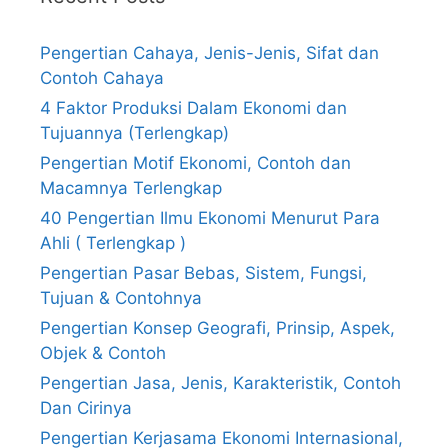
Pengertian Cahaya, Jenis-Jenis, Sifat dan
Contoh Cahaya
4 Faktor Produksi Dalam Ekonomi dan
Tujuannya (Terlengkap)
Pengertian Motif Ekonomi, Contoh dan
Macamnya Terlengkap
40 Pengertian Ilmu Ekonomi Menurut Para
Ahli ( Terlengkap )
Pengertian Pasar Bebas, Sistem, Fungsi,
Tujuan & Contohnya
Pengertian Konsep Geografi, Prinsip, Aspek,
Objek & Contoh
Pengertian Jasa, Jenis, Karakteristik, Contoh
Dan Cirinya
Pengertian Kerjasama Ekonomi Internasional,