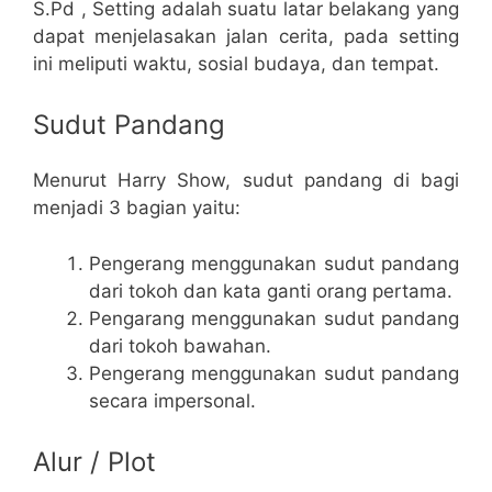
S.Pd , Setting adalah suatu latar belakang yang
dapat menjelasakan jalan cerita, pada setting
ini meliputi waktu, sosial budaya, dan tempat.
Sudut Pandang
Menurut Harry Show, sudut pandang di bagi
menjadi 3 bagian yaitu:
Pengerang menggunakan sudut pandang
dari tokoh dan kata ganti orang pertama.
Pengarang menggunakan sudut pandang
dari tokoh bawahan.
Pengerang menggunakan sudut pandang
secara impersonal.
Alur / Plot