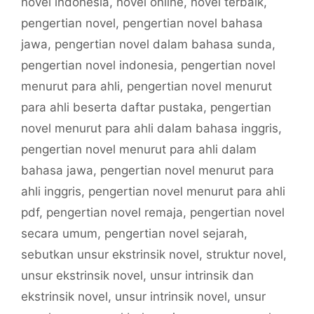
novel indonesia
,
novel online
,
novel terbaik
,
pengertian novel
,
pengertian novel bahasa
jawa
,
pengertian novel dalam bahasa sunda
,
pengertian novel indonesia
,
pengertian novel
menurut para ahli
,
pengertian novel menurut
para ahli beserta daftar pustaka
,
pengertian
novel menurut para ahli dalam bahasa inggris
,
pengertian novel menurut para ahli dalam
bahasa jawa
,
pengertian novel menurut para
ahli inggris
,
pengertian novel menurut para ahli
pdf
,
pengertian novel remaja
,
pengertian novel
secara umum
,
pengertian novel sejarah
,
sebutkan unsur ekstrinsik novel
,
struktur novel
,
unsur ekstrinsik novel
,
unsur intrinsik dan
ekstrinsik novel
,
unsur intrinsik novel
,
unsur