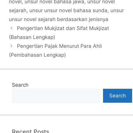
novel
,
unsur novel bahasa jawa
,
unsur novel
sejarah
,
unsur unsur novel bahasa sunda
,
unsur
unsur novel sejarah berdasarkan jenisnya
Pengertian Mukjizat dan Sifat Mukjizat
(Bahasan Lengkap)
Pengertian Pajak Menurut Para Ahli
(Pembahasan Lengkap)
Search
Search
Recent Posts