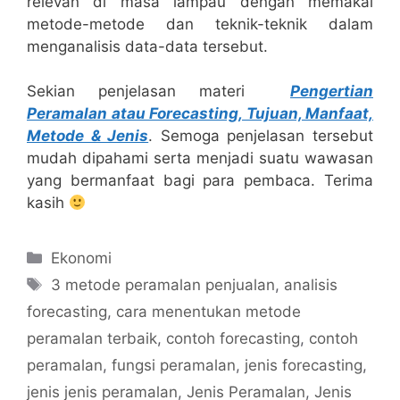
relevan di masa lampau dengan memakai
metode-metode dan teknik-teknik dalam
menganalisis data-data tersebut.
Sekian penjelasan materi
Pengertian
Peramalan atau Forecasting, Tujuan, Manfaat,
Metode & Jenis
. Semoga penjelasan tersebut
mudah dipahami serta menjadi suatu wawasan
yang bermanfaat bagi para pembaca. Terima
kasih
Categories
Ekonomi
Tags
3 metode peramalan penjualan
,
analisis
forecasting
,
cara menentukan metode
peramalan terbaik
,
contoh forecasting
,
contoh
peramalan
,
fungsi peramalan
,
jenis forecasting
,
jenis jenis peramalan
,
Jenis Peramalan
,
Jenis