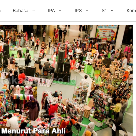
a
Bahasa
IPA
IPS
S1
Kom