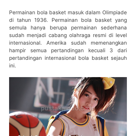
Permainan bola basket masuk dalam Olimpiade
di tahun 1936. Permainan bola basket yang
semula hanya berupa permainan sederhana
sudah menjadi cabang olahraga resmi di level
internasional. Amerika sudah memenangkan
hampir semua pertandingan kecuali 3 dari
pertandingan internasional bola basket sejauh
ini.