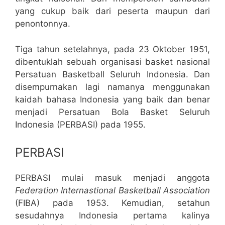
yang cukup baik dari peserta maupun dari
penontonnya.
Tiga tahun setelahnya, pada 23 Oktober 1951,
dibentuklah sebuah organisasi basket nasional
Persatuan Basketball Seluruh Indonesia. Dan
disempurnakan lagi namanya menggunakan
kaidah bahasa Indonesia yang baik dan benar
menjadi Persatuan Bola Basket Seluruh
Indonesia (PERBASI) pada 1955.
PERBASI
PERBASI mulai masuk menjadi anggota
Federation Internastional Basketball Association
(FIBA) pada 1953. Kemudian, setahun
sesudahnya Indonesia pertama kalinya