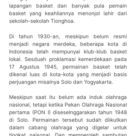
lapangan basket dan banyak pula pemain
basket yang keahliannya menonjol lahir dari
sekolah-sekolah Tionghoa.
Di tahun 1930-an, meskipun belum resmi
menjadi negara merdeka, beberapa kota di
Indonesia telah mempunyai klub-klub basket
lokal. Sesduah proklamasi kemerdekaan pada
17 Agustus 1945, permainan basket telah
dikenal luas di kota-kota yang menjadi basis
perjuangan misalnya Solo dan Yogyakarta.
Meskipun saat itu belum ada induk olahraga
nasional, tetapi ketika Pekan Olahraga Nasional
pertama (PON I) diseselnggarakan tahun 1948
di Solo. Permainan tersebut sudah diikutkan
dalam cabang olahraga yang digelar untuk
tingkat naisonal. Dan memperoleh sambutan