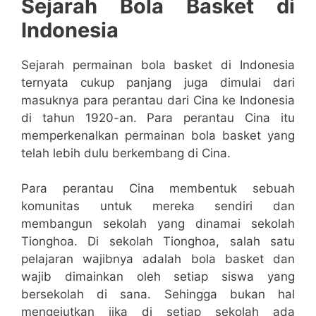
Sejarah Bola Basket di
Indonesia
Sejarah permainan bola basket di Indonesia
ternyata cukup panjang juga dimulai dari
masuknya para perantau dari Cina ke Indonesia
di tahun 1920-an. Para perantau Cina itu
memperkenalkan permainan bola basket yang
telah lebih dulu berkembang di Cina.
Para perantau Cina membentuk sebuah
komunitas untuk mereka sendiri dan
membangun sekolah yang dinamai sekolah
Tionghoa. Di sekolah Tionghoa, salah satu
pelajaran wajibnya adalah bola basket dan
wajib dimainkan oleh setiap siswa yang
bersekolah di sana. Sehingga bukan hal
mengejutkan jika di setiap sekolah ada