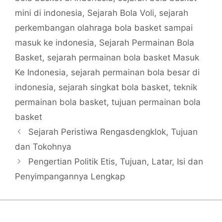
mini di indonesia
,
Sejarah Bola Voli
,
sejarah
perkembangan olahraga bola basket sampai
masuk ke indonesia
,
Sejarah Permainan Bola
Basket
,
sejarah permainan bola basket Masuk
Ke Indonesia
,
sejarah permainan bola besar di
indonesia
,
sejarah singkat bola basket
,
teknik
permainan bola basket
,
tujuan permainan bola
basket
Sejarah Peristiwa Rengasdengklok, Tujuan
dan Tokohnya
Pengertian Politik Etis, Tujuan, Latar, Isi dan
Penyimpangannya Lengkap