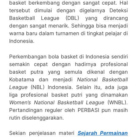
basket berkembang dengan sangat cepat. Hal
tersebut dimulai dengan digelarnya Deteksi
Basketball League (DBL) yang dirancang
dengan sangat menarik. Sehingga bisa menjadi
warna baru dalam turnamen di tingkat pelajar di
Indonesia.
Perkembangan bola basket di Indonesia sendiri
semakin cepat dengan hadirnya profesional
basket putra yang semula dikenal dengan
Kobatama dan menjadi
National Basketball
League
(NBL) Indonesia. Selain itu, ada juga
liga profesional basket putri yang dinamakan
Women’s National Basketball League
(WNBL).
Pertandingan reguler oleh PERBASI pun masih
rutin diselenggarakan.
Sekian penjelasan materi
Sejarah Permainan