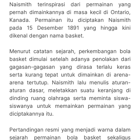
Naismith terinspirasi dari permainan yang
pernah dimainkannya di masa kecil di Ontario,
Kanada. Permainan itu diciptakan Naismith
pada 15 Desember 1891 yang hingga kini
dikenal dengan nama basket.
Menurut catatan sejarah, perkembangan bola
basket dimulai setelah adanya penolakan dari
gagasan-gagasan yang dirasa terlalu keras
serta kurang tepat untuk dimainkan di arena-
arena tertutup. Naismith lalu menulis aturan-
aturan dasar, meletakkan suatu keranjang di
dinding ruang olahraga serta meminta siswa-
siswanya untuk memainkan permainan yang
diciptakannya itu.
Pertandingan resmi yang menjadi warna dalam
sejarah permainan bola basket sekaligus