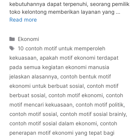
kebutuhannya dapat terpenuhi, seorang pemilik
toko kelontong memberikan layanan yang …
Read more
Categories
Ekonomi
Tags
10 contoh motif untuk memperoleh
kekuasaan
,
apakah motif ekonomi terdapat
pada semua kegiatan ekonomi manusia
jelaskan alasannya
,
contoh bentuk motif
ekonomi untuk berbuat sosial
,
contoh motif
berbuat sosial
,
contoh motif ekonomi
,
contoh
motif mencari kekuasaan
,
contoh motif politik
,
contoh motif sosial
,
contoh motif sosial brainly
,
contoh motif sosial dalam ekonomi
,
contoh
penerapan motif ekonomi yang tepat bagi