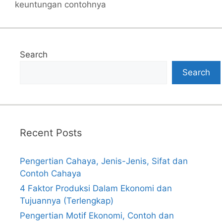
keuntungan contohnya
Search
Search
Recent Posts
Pengertian Cahaya, Jenis-Jenis, Sifat dan
Contoh Cahaya
4 Faktor Produksi Dalam Ekonomi dan
Tujuannya (Terlengkap)
Pengertian Motif Ekonomi, Contoh dan