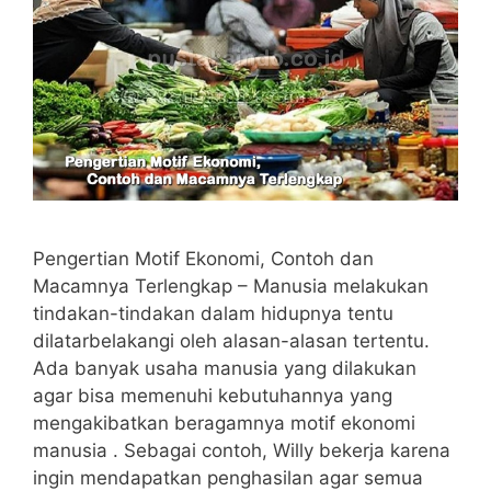
Pengertian Motif Ekonomi, Contoh dan
Macamnya Terlengkap – Manusia melakukan
tindakan-tindakan dalam hidupnya tentu
dilatarbelakangi oleh alasan-alasan tertentu.
Ada banyak usaha manusia yang dilakukan
agar bisa memenuhi kebutuhannya yang
mengakibatkan beragamnya motif ekonomi
manusia . Sebagai contoh, Willy bekerja karena
ingin mendapatkan penghasilan agar semua