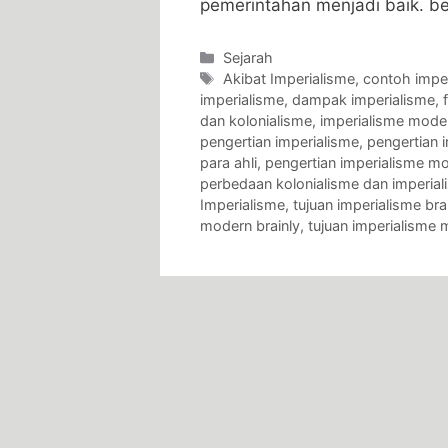
pemerintahan menjadi baik. b
Categories
Sejarah
Tags
Akibat Imperialisme
,
contoh impe
imperialisme
,
dampak imperialisme
,
dan kolonialisme
,
imperialisme mode
pengertian imperialisme
,
pengertian 
para ahli
,
pengertian imperialisme m
perbedaan kolonialisme dan imperial
Imperialisme
,
tujuan imperialisme bra
modern brainly
,
tujuan imperialisme m