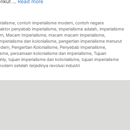
erikut …
Read more
rialisme
,
contoh imperialisme modern
,
contoh negara
faktor penyebab imperialisme
,
imperialisme adalah
,
imperialisme
rn
,
Macam Imperialisme
,
macam macam imperialisme
,
imperialisme dan kolonialisme
,
pengertian imperialisme menurut
odern
,
Pengertian Kolonialisme
,
Penyebab Imperialisme
,
isme
,
persamaan kolonialisme dan imperialisme
,
Tujuan
inly
,
tujuan imperialisme dan kolonialisme
,
tujuan imperialisme
odern setelah terjadinya revolusi industri