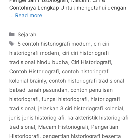
Pengertian Historiografi, Macam, Ciri &
Contohnya Lengkap Untuk mengetahui dengan
…
Read more
Categories
Sejarah
Tags
5 contoh historiografi modern
,
ciri ciri
historiografi modern
,
ciri ciri historiografi
tradisional hindu budha
,
Ciri Historiografi
,
Contoh Historiografi
,
contoh historiografi
kolonial brainly
,
contoh historiografi tradisional
babad tanah pasundan
,
contoh penulisan
historiografi
,
fungsi historiografi
,
historiografi
tradisional
,
jelaskan 3 ciri historiografi kolonial
,
jenis jenis historiografi
,
karakteristik historiografi
tradisional
,
Macam Historiografi
,
Pengertian
Historiografi
,
pengertian historiografi beserta