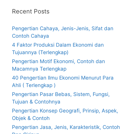
Recent Posts
Pengertian Cahaya, Jenis-Jenis, Sifat dan
Contoh Cahaya
4 Faktor Produksi Dalam Ekonomi dan
Tujuannya (Terlengkap)
Pengertian Motif Ekonomi, Contoh dan
Macamnya Terlengkap
40 Pengertian Ilmu Ekonomi Menurut Para
Ahli ( Terlengkap )
Pengertian Pasar Bebas, Sistem, Fungsi,
Tujuan & Contohnya
Pengertian Konsep Geografi, Prinsip, Aspek,
Objek & Contoh
Pengertian Jasa, Jenis, Karakteristik, Contoh