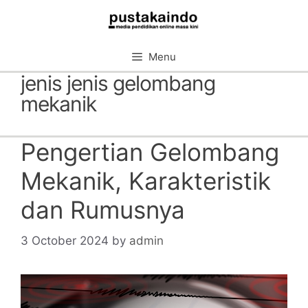
Skip
to
content
Menu
jenis jenis gelombang
mekanik
Pengertian Gelombang
Mekanik, Karakteristik
dan Rumusnya
3 October 2024
by
admin