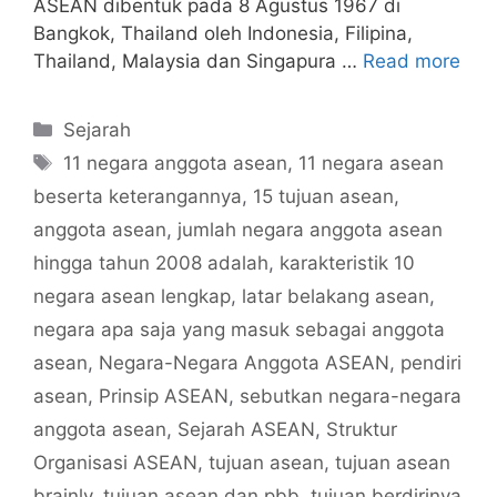
ASEAN dibentuk pada 8 Agustus 1967 di
Bangkok, Thailand oleh Indonesia, Filipina,
Thailand, Malaysia dan Singapura …
Read more
Categories
Sejarah
Tags
11 negara anggota asean
,
11 negara asean
beserta keterangannya
,
15 tujuan asean
,
anggota asean
,
jumlah negara anggota asean
hingga tahun 2008 adalah
,
karakteristik 10
negara asean lengkap
,
latar belakang asean
,
negara apa saja yang masuk sebagai anggota
asean
,
Negara-Negara Anggota ASEAN
,
pendiri
asean
,
Prinsip ASEAN
,
sebutkan negara-negara
anggota asean
,
Sejarah ASEAN
,
Struktur
Organisasi ASEAN
,
tujuan asean
,
tujuan asean
brainly
,
tujuan asean dan pbb
,
tujuan berdirinya