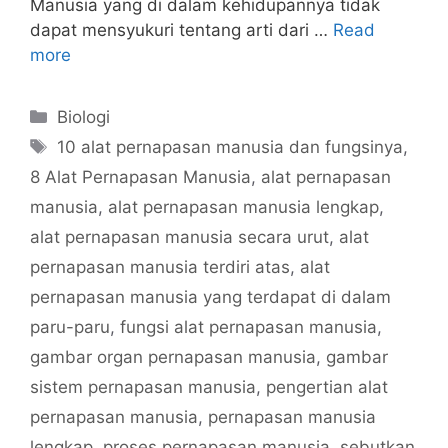
Manusia yang di dalam kehidupannya tidak
dapat mensyukuri tentang arti dari …
Read
more
Categories
Biologi
Tags
10 alat pernapasan manusia dan fungsinya
,
8 Alat Pernapasan Manusia
,
alat pernapasan
manusia
,
alat pernapasan manusia lengkap
,
alat pernapasan manusia secara urut
,
alat
pernapasan manusia terdiri atas
,
alat
pernapasan manusia yang terdapat di dalam
paru-paru
,
fungsi alat pernapasan manusia
,
gambar organ pernapasan manusia
,
gambar
sistem pernapasan manusia
,
pengertian alat
pernapasan manusia
,
pernapasan manusia
lengkap
,
proses pernapasan manusia
,
sebutkan