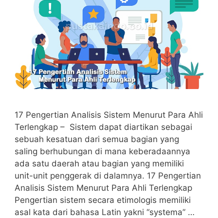
17 Pengertian Analisis Sistem Menurut Para Ahli
Terlengkap – Sistem dapat diartikan sebagai
sebuah kesatuan dari semua bagian yang
saling berhubungan di mana keberadaannya
ada satu daerah atau bagian yang memiliki
unit-unit penggerak di dalamnya. 17 Pengertian
Analisis Sistem Menurut Para Ahli Terlengkap
Pengertian sistem secara etimologis memiliki
asal kata dari bahasa Latin yakni “systema” …