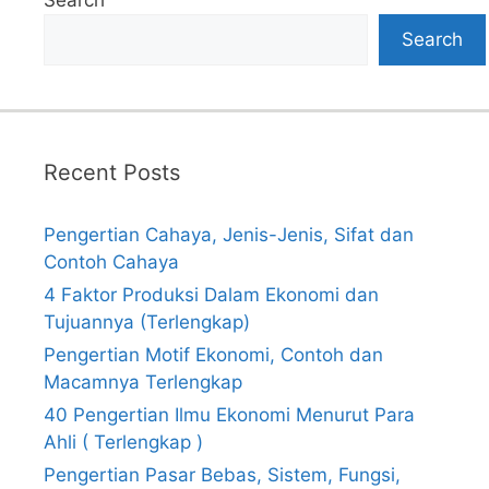
Search
Search
Recent Posts
Pengertian Cahaya, Jenis-Jenis, Sifat dan
Contoh Cahaya
4 Faktor Produksi Dalam Ekonomi dan
Tujuannya (Terlengkap)
Pengertian Motif Ekonomi, Contoh dan
Macamnya Terlengkap
40 Pengertian Ilmu Ekonomi Menurut Para
Ahli ( Terlengkap )
Pengertian Pasar Bebas, Sistem, Fungsi,