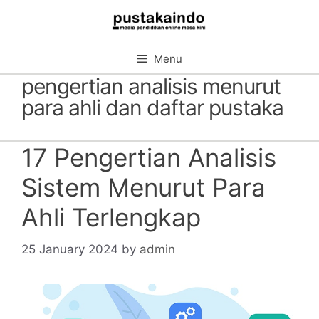
Skip
to
content
Menu
pengertian analisis menurut
para ahli dan daftar pustaka
17 Pengertian Analisis
Sistem Menurut Para
Ahli Terlengkap
25 January 2024
by
admin