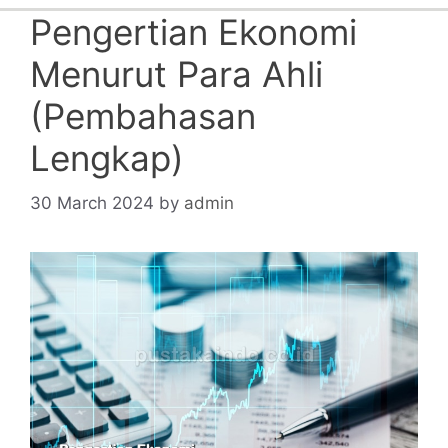
Pengertian Ekonomi
Menurut Para Ahli
(Pembahasan
Lengkap)
30 March 2024
by
admin