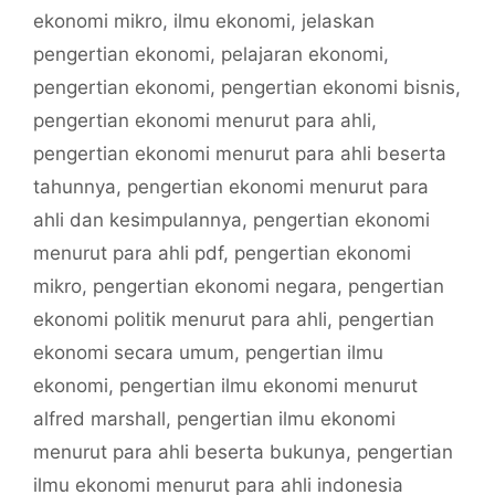
ekonomi mikro
,
ilmu ekonomi
,
jelaskan
pengertian ekonomi
,
pelajaran ekonomi
,
pengertian ekonomi
,
pengertian ekonomi bisnis
,
pengertian ekonomi menurut para ahli
,
pengertian ekonomi menurut para ahli beserta
tahunnya
,
pengertian ekonomi menurut para
ahli dan kesimpulannya
,
pengertian ekonomi
menurut para ahli pdf
,
pengertian ekonomi
mikro
,
pengertian ekonomi negara
,
pengertian
ekonomi politik menurut para ahli
,
pengertian
ekonomi secara umum
,
pengertian ilmu
ekonomi
,
pengertian ilmu ekonomi menurut
alfred marshall
,
pengertian ilmu ekonomi
menurut para ahli beserta bukunya
,
pengertian
ilmu ekonomi menurut para ahli indonesia