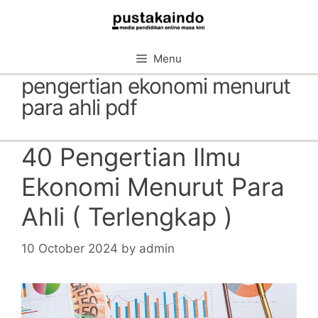
Skip
to
content
Menu
pengertian ekonomi menurut
para ahli pdf
40 Pengertian Ilmu
Ekonomi Menurut Para
Ahli ( Terlengkap )
10 October 2024
by
admin