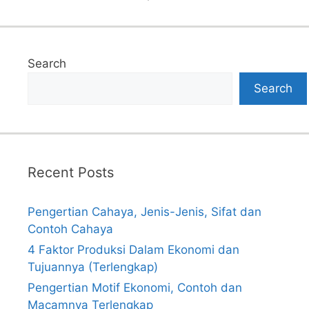
Search
Search
Recent Posts
Pengertian Cahaya, Jenis-Jenis, Sifat dan
Contoh Cahaya
4 Faktor Produksi Dalam Ekonomi dan
Tujuannya (Terlengkap)
Pengertian Motif Ekonomi, Contoh dan
Macamnya Terlengkap