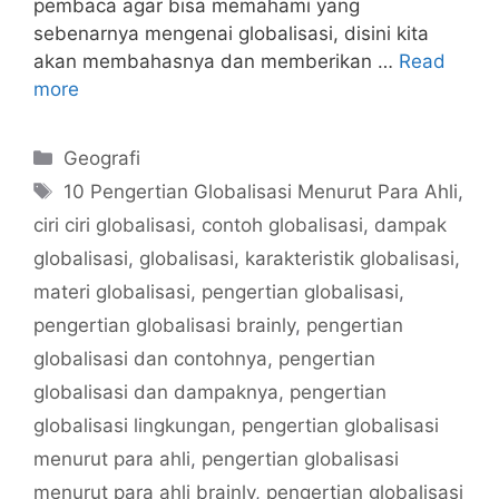
pembaca agar bisa memahami yang
sebenarnya mengenai globalisasi, disini kita
akan membahasnya dan memberikan …
Read
more
Categories
Geografi
Tags
10 Pengertian Globalisasi Menurut Para Ahli
,
ciri ciri globalisasi
,
contoh globalisasi
,
dampak
globalisasi
,
globalisasi
,
karakteristik globalisasi
,
materi globalisasi
,
pengertian globalisasi
,
pengertian globalisasi brainly
,
pengertian
globalisasi dan contohnya
,
pengertian
globalisasi dan dampaknya
,
pengertian
globalisasi lingkungan
,
pengertian globalisasi
menurut para ahli
,
pengertian globalisasi
menurut para ahli brainly
,
pengertian globalisasi