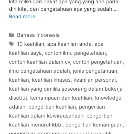
kita miliki dan bakat apa yang yang ada pada
diri kita, dan pengetahuan apa yang sudah …
Read more
Categories
Bahasa Indonesia
Tags
10 keahlian
,
apa keahlian anda
,
apa
keahlian saya
,
contoh ilmu pengetahuan
,
contoh keahlian dalam cv
,
contoh pengetahuan
,
ilmu pengetahuan adalah
,
jenis pengetahuan
,
keahlian
,
keahlian khusus
,
keahlian personal
,
keahlian yang dimiliki seseorang dalam bekerja
disebut
,
kemampuan dan keahlian
,
knowledge
adalah
,
pengertian keahlian
,
pengertian
keahlian dalam kewirausahaan
,
pengertian
keahlian menurut kbbi
,
pengertian kemampuan
,
pengertian keterampilan menurut para ahli