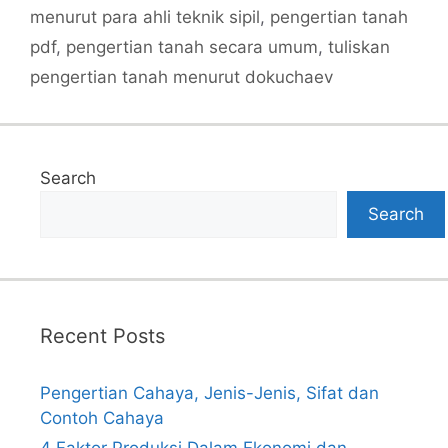
menurut para ahli teknik sipil
,
pengertian tanah
pdf
,
pengertian tanah secara umum
,
tuliskan
pengertian tanah menurut dokuchaev
Search
Search
Recent Posts
Pengertian Cahaya, Jenis-Jenis, Sifat dan
Contoh Cahaya