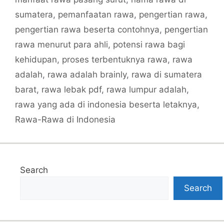
sumatera
,
pemanfaatan rawa
,
pengertian rawa
,
pengertian rawa beserta contohnya
,
pengertian
rawa menurut para ahli
,
potensi rawa bagi
kehidupan
,
proses terbentuknya rawa
,
rawa
adalah
,
rawa adalah brainly
,
rawa di sumatera
barat
,
rawa lebak pdf
,
rawa lumpur adalah
,
rawa yang ada di indonesia beserta letaknya
,
Rawa-Rawa di Indonesia
Search
Search