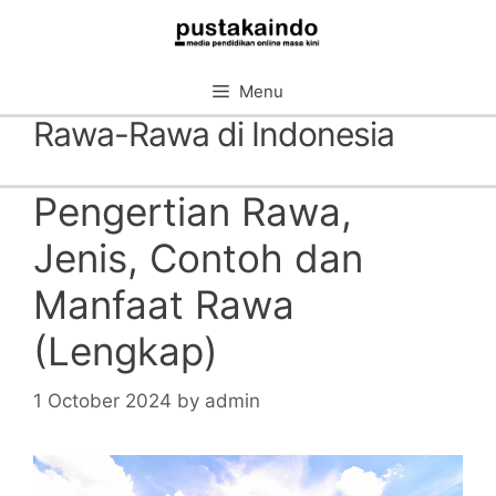
Skip
to
content
Menu
Rawa-Rawa di Indonesia
Pengertian Rawa,
Jenis, Contoh dan
Manfaat Rawa
(Lengkap)
1 October 2024
by
admin