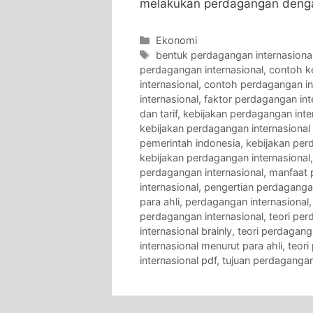
melakukan perdagangan denga
Categories
Ekonomi
Tags
bentuk perdagangan internasiona
perdagangan internasional
,
contoh k
internasional
,
contoh perdagangan int
internasional
,
faktor perdagangan int
dan tarif
,
kebijakan perdagangan inte
kebijakan perdagangan internasional 
pemerintah indonesia
,
kebijakan per
kebijakan perdagangan internasional
perdagangan internasional
,
manfaat 
internasional
,
pengertian perdagangan
para ahli
,
perdagangan internasional
perdagangan internasional
,
teori pe
internasional brainly
,
teori perdagang
internasional menurut para ahli
,
teori
internasional pdf
,
tujuan perdagangan