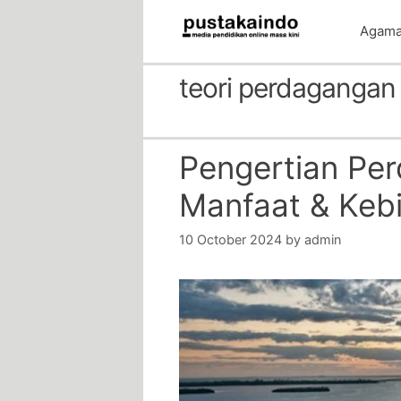
Skip
Agam
to
content
teori perdagangan 
Pengertian Per
Manfaat & Keb
10 October 2024
by
admin