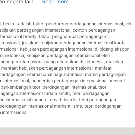
n negara lain. …
Read more
l
,
berikut adalah faktor pendorong perdagangan internasional
,
ciri
ebijakan perdagangan internasional
,
contoh perdagangan
ernasional brainly
,
faktor penghambat perdagangan
ernasional
,
jelaskan kebijakan perdagangan internasional kuota
rnasional
,
kebijakan perdagangan internasional di bidang ekspor
,
di indonesia
,
kebijakan perdagangan internasional oleh
dagangan internasional yang diterapkan di indonesia
,
makalah
,
manfaat kebijakan perdagangan internasional
,
manfaat
perdagangan internasional bagi indonesia
,
materi perdagangan
 internasional
,
pengertian perdagangan internasional menurut
,
perkembangan teori perdagangan internasional
,
teori
rdagangan internasional adam smith
,
teori perdagangan
an internasional menurut david ricardo
,
teori perdagangan
 perdagangan internasional merkantilisme
,
teori perdagangan
 internasional