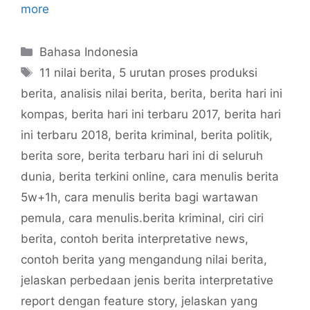
more
Categories
Bahasa Indonesia
Tags
11 nilai berita
,
5 urutan proses produksi
berita
,
analisis nilai berita
,
berita
,
berita hari ini
kompas
,
berita hari ini terbaru 2017
,
berita hari
ini terbaru 2018
,
berita kriminal
,
berita politik
,
berita sore
,
berita terbaru hari ini di seluruh
dunia
,
berita terkini online
,
cara menulis berita
5w+1h
,
cara menulis berita bagi wartawan
pemula
,
cara menulis.berita kriminal
,
ciri ciri
berita
,
contoh berita interpretative news
,
contoh berita yang mengandung nilai berita
,
jelaskan perbedaan jenis berita interpretative
report dengan feature story
,
jelaskan yang