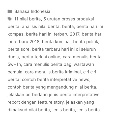
Categories
Bahasa Indonesia
Tags
11 nilai berita
,
5 urutan proses produksi
berita
,
analisis nilai berita
,
berita
,
berita hari ini
kompas
,
berita hari ini terbaru 2017
,
berita hari
ini terbaru 2018
,
berita kriminal
,
berita politik
,
berita sore
,
berita terbaru hari ini di seluruh
dunia
,
berita terkini online
,
cara menulis berita
5w+1h
,
cara menulis berita bagi wartawan
pemula
,
cara menulis.berita kriminal
,
ciri ciri
berita
,
contoh berita interpretative news
,
contoh berita yang mengandung nilai berita
,
jelaskan perbedaan jenis berita interpretative
report dengan feature story
,
jelaskan yang
dimaksud nilai berita
,
jenis berita
,
jenis berita