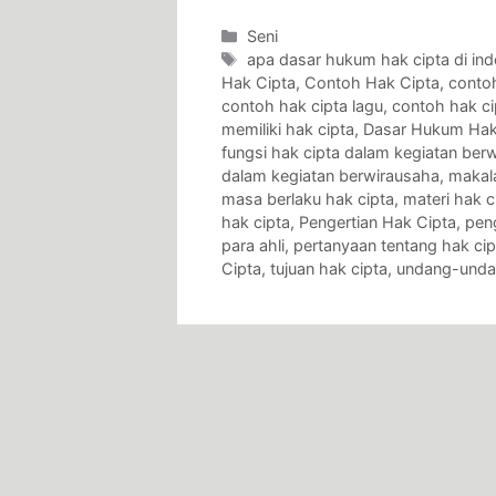
Categories
Seni
Tags
apa dasar hukum hak cipta di ind
Hak Cipta
,
Contoh Hak Cipta
,
contoh
contoh hak cipta lagu
,
contoh hak ci
memiliki hak cipta
,
Dasar Hukum Hak
fungsi hak cipta dalam kegiatan ber
dalam kegiatan berwirausaha
,
makal
masa berlaku hak cipta
,
materi hak c
hak cipta
,
Pengertian Hak Cipta
,
pen
para ahli
,
pertanyaan tentang hak cip
Cipta
,
tujuan hak cipta
,
undang-undan