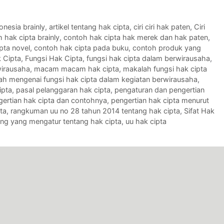
onesia brainly
,
artikel tentang hak cipta
,
ciri ciri hak paten
,
Ciri
 hak cipta brainly
,
contoh hak cipta hak merek dan hak paten
,
pta novel
,
contoh hak cipta pada buku
,
contoh produk yang
 Cipta
,
Fungsi Hak Cipta
,
fungsi hak cipta dalam berwirausaha
,
wirausaha
,
macam macam hak cipta
,
makalah fungsi hak cipta
ah mengenai fungsi hak cipta dalam kegiatan berwirausaha
,
ipta
,
pasal pelanggaran hak cipta
,
pengaturan dan pengertian
gertian hak cipta dan contohnya
,
pengertian hak cipta menurut
ta
,
rangkuman uu no 28 tahun 2014 tentang hak cipta
,
Sifat Hak
g yang mengatur tentang hak cipta
,
uu hak cipta