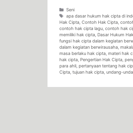
Categories
Seni
Tags
apa dasar hukum hak cipta di ind
Hak Cipta
,
Contoh Hak Cipta
,
contoh
contoh hak cipta lagu
,
contoh hak ci
memiliki hak cipta
,
Dasar Hukum Hak
fungsi hak cipta dalam kegiatan ber
dalam kegiatan berwirausaha
,
makal
masa berlaku hak cipta
,
materi hak c
hak cipta
,
Pengertian Hak Cipta
,
pen
para ahli
,
pertanyaan tentang hak cip
Cipta
,
tujuan hak cipta
,
undang-undan