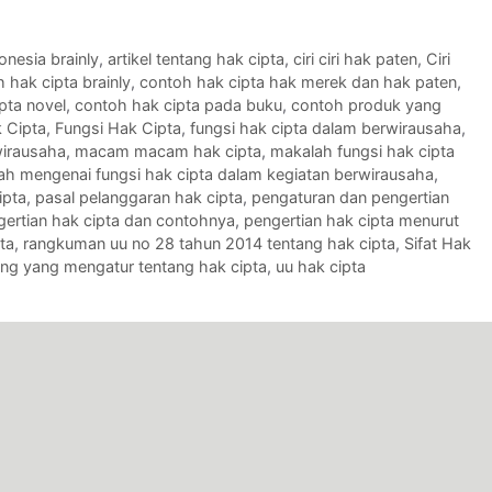
onesia brainly
,
artikel tentang hak cipta
,
ciri ciri hak paten
,
Ciri
 hak cipta brainly
,
contoh hak cipta hak merek dan hak paten
,
pta novel
,
contoh hak cipta pada buku
,
contoh produk yang
 Cipta
,
Fungsi Hak Cipta
,
fungsi hak cipta dalam berwirausaha
,
wirausaha
,
macam macam hak cipta
,
makalah fungsi hak cipta
ah mengenai fungsi hak cipta dalam kegiatan berwirausaha
,
ipta
,
pasal pelanggaran hak cipta
,
pengaturan dan pengertian
gertian hak cipta dan contohnya
,
pengertian hak cipta menurut
ta
,
rangkuman uu no 28 tahun 2014 tentang hak cipta
,
Sifat Hak
g yang mengatur tentang hak cipta
,
uu hak cipta