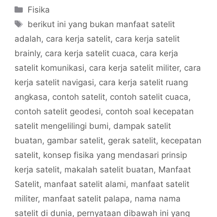
Categories
Fisika
Tags
berikut ini yang bukan manfaat satelit
adalah
,
cara kerja satelit
,
cara kerja satelit
brainly
,
cara kerja satelit cuaca
,
cara kerja
satelit komunikasi
,
cara kerja satelit militer
,
cara
kerja satelit navigasi
,
cara kerja satelit ruang
angkasa
,
contoh satelit
,
contoh satelit cuaca
,
contoh satelit geodesi
,
contoh soal kecepatan
satelit mengelilingi bumi
,
dampak satelit
buatan
,
gambar satelit
,
gerak satelit
,
kecepatan
satelit
,
konsep fisika yang mendasari prinsip
kerja satelit
,
makalah satelit buatan
,
Manfaat
Satelit
,
manfaat satelit alami
,
manfaat satelit
militer
,
manfaat satelit palapa
,
nama nama
satelit di dunia
,
pernyataan dibawah ini yang