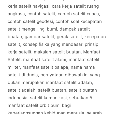
kerja satelit navigasi
,
cara kerja satelit ruang
angkasa
,
contoh satelit
,
contoh satelit cuaca
,
contoh satelit geodesi
,
contoh soal kecepatan
satelit mengelilingi bumi
,
dampak satelit
buatan
,
gambar satelit
,
gerak satelit
,
kecepatan
satelit
,
konsep fisika yang mendasari prinsip
kerja satelit
,
makalah satelit buatan
,
Manfaat
Satelit
,
manfaat satelit alami
,
manfaat satelit
militer
,
manfaat satelit palapa
,
nama nama
satelit di dunia
,
pernyataan dibawah ini yang
bukan merupakan manfaat satelit adalah
,
satelit adalah
,
satelit buatan
,
satelit buatan
indonesia
,
satelit komunikasi
,
sebutkan 5
manfaat satelit orbit bumi bagi
keberlangsungan kehidupan manusia
,
sejarah