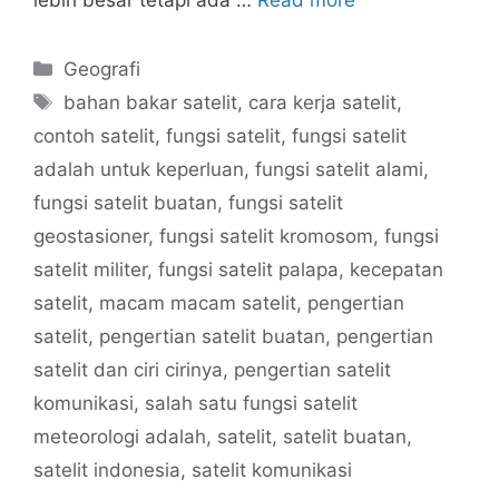
lebih besar tetapi ada …
Read more
Categories
Geografi
Tags
bahan bakar satelit
,
cara kerja satelit
,
contoh satelit
,
fungsi satelit
,
fungsi satelit
adalah untuk keperluan
,
fungsi satelit alami
,
fungsi satelit buatan
,
fungsi satelit
geostasioner
,
fungsi satelit kromosom
,
fungsi
satelit militer
,
fungsi satelit palapa
,
kecepatan
satelit
,
macam macam satelit
,
pengertian
satelit
,
pengertian satelit buatan
,
pengertian
satelit dan ciri cirinya
,
pengertian satelit
komunikasi
,
salah satu fungsi satelit
meteorologi adalah
,
satelit
,
satelit buatan
,
satelit indonesia
,
satelit komunikasi