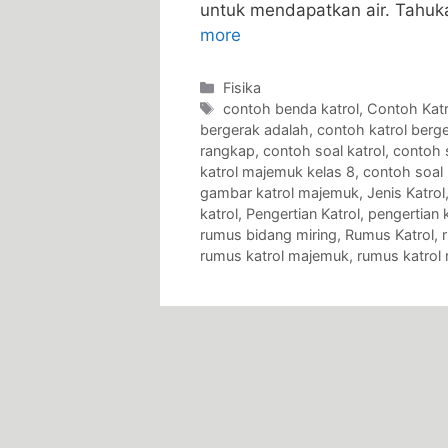
untuk mendapatkan air. Tahu
more
Categories
Fisika
Tags
contoh benda katrol
,
Contoh Katr
bergerak adalah
,
contoh katrol berg
rangkap
,
contoh soal katrol
,
contoh 
katrol majemuk kelas 8
,
contoh soal 
gambar katrol majemuk
,
Jenis Katrol
katrol
,
Pengertian Katrol
,
pengertian 
rumus bidang miring
,
Rumus Katrol
,
rumus katrol majemuk
,
rumus katrol