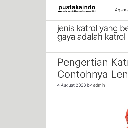
Skip
Agam
to
content
jenis katrol yang 
gaya adalah katrol
Pengertian Katr
Contohnya Le
4 August 2023
by
admin