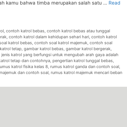
kah kamu bahwa timba merupakan salah satu …
Read
ol
,
contoh katrol bebas
,
contoh katrol bebas atau tunggal
erak
,
contoh katrol dalam kehidupan sehari hari
,
contoh katrol
soal katrol bebas
,
contoh soal katrol majemuk
,
contoh soal
katrol tetap
,
gambar katrol bebas
,
gambar katrol bergerak
,
,
jenis katrol yang berfungsi untuk mengubah arah gaya adalah
katrol tetap dan contohnya
,
pengertian katrol tunggal bebas
,
rumus katrol fisika kelas 8
,
rumus katrol ganda dan contoh soal
,
 majemuk dan contoh soal
,
rumus katrol majemuk mencari beban