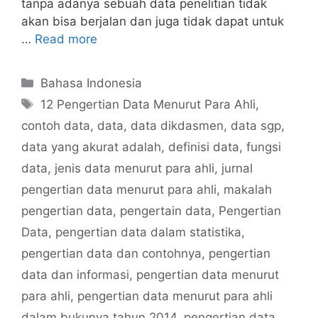
tanpa adanya sebuah data penelitian tidak
akan bisa berjalan dan juga tidak dapat untuk
…
Read more
Categories
Bahasa Indonesia
Tags
12 Pengertian Data Menurut Para Ahli
,
contoh data
,
data
,
data dikdasmen
,
data sgp
,
data yang akurat adalah
,
definisi data
,
fungsi
data
,
jenis data menurut para ahli
,
jurnal
pengertian data menurut para ahli
,
makalah
pengertian data
,
pengertain data
,
Pengertian
Data
,
pengertian data dalam statistika
,
pengertian data dan contohnya
,
pengertian
data dan informasi
,
pengertian data menurut
para ahli
,
pengertian data menurut para ahli
dalam bukunya tahun 2014
,
pengertian data