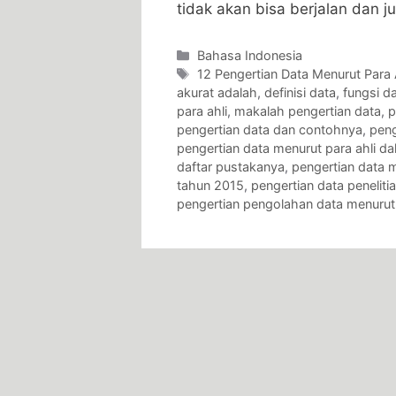
tidak akan bisa berjalan dan 
Categories
Bahasa Indonesia
Tags
12 Pengertian Data Menurut Para 
akurat adalah
,
definisi data
,
fungsi d
para ahli
,
makalah pengertian data
,
p
pengertian data dan contohnya
,
peng
pengertian data menurut para ahli 
daftar pustakanya
,
pengertian data m
tahun 2015
,
pengertian data peneliti
pengertian pengolahan data menurut 