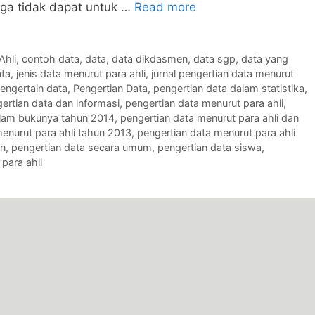
juga tidak dapat untuk …
Read more
Ahli
,
contoh data
,
data
,
data dikdasmen
,
data sgp
,
data yang
ata
,
jenis data menurut para ahli
,
jurnal pengertian data menurut
engertain data
,
Pengertian Data
,
pengertian data dalam statistika
,
ertian data dan informasi
,
pengertian data menurut para ahli
,
dalam bukunya tahun 2014
,
pengertian data menurut para ahli dan
enurut para ahli tahun 2013
,
pengertian data menurut para ahli
an
,
pengertian data secara umum
,
pengertian data siswa
,
para ahli