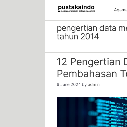
Skip
Agam
to
content
pengertian data m
tahun 2014
12 Pengertian 
Pembahasan T
6 June 2024
by
admin