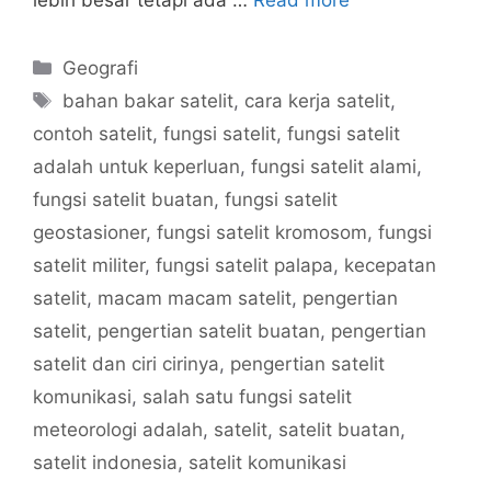
lebih besar tetapi ada …
Read more
Categories
Geografi
Tags
bahan bakar satelit
,
cara kerja satelit
,
contoh satelit
,
fungsi satelit
,
fungsi satelit
adalah untuk keperluan
,
fungsi satelit alami
,
fungsi satelit buatan
,
fungsi satelit
geostasioner
,
fungsi satelit kromosom
,
fungsi
satelit militer
,
fungsi satelit palapa
,
kecepatan
satelit
,
macam macam satelit
,
pengertian
satelit
,
pengertian satelit buatan
,
pengertian
satelit dan ciri cirinya
,
pengertian satelit
komunikasi
,
salah satu fungsi satelit
meteorologi adalah
,
satelit
,
satelit buatan
,
satelit indonesia
,
satelit komunikasi