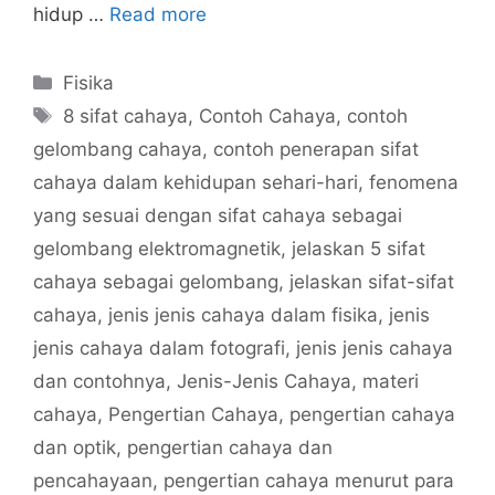
hidup …
Read more
Categories
Fisika
Tags
8 sifat cahaya
,
Contoh Cahaya
,
contoh
gelombang cahaya
,
contoh penerapan sifat
cahaya dalam kehidupan sehari-hari
,
fenomena
yang sesuai dengan sifat cahaya sebagai
gelombang elektromagnetik
,
jelaskan 5 sifat
cahaya sebagai gelombang
,
jelaskan sifat-sifat
cahaya
,
jenis jenis cahaya dalam fisika
,
jenis
jenis cahaya dalam fotografi
,
jenis jenis cahaya
dan contohnya
,
Jenis-Jenis Cahaya
,
materi
cahaya
,
Pengertian Cahaya
,
pengertian cahaya
dan optik
,
pengertian cahaya dan
pencahayaan
,
pengertian cahaya menurut para