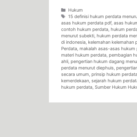
Categories
Hukum
Tags
15 definisi hukum perdata menurut
asas hukum perdata pdf
,
asas hukum
contoh hukum perdata
,
hukum perda
menurut subekti
,
hukum perdata men
di indonesia
,
kelemahan kelemahan p
Perdata
,
makalah asas-asas hukum 
materi hukum perdata
,
pembagian h
ahli
,
pengertian hukum dagang menuru
perdata menurut diephuis
,
pengertia
secara umum
,
prinsip hukum perdat
kemerdekaan
,
sejarah hukum perdat
hukum perdata
,
Sumber Hukum Huk