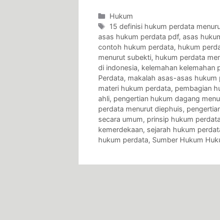
Categories
Hukum
Tags
15 definisi hukum perdata menurut
asas hukum perdata pdf
,
asas hukum
contoh hukum perdata
,
hukum perda
menurut subekti
,
hukum perdata men
di indonesia
,
kelemahan kelemahan p
Perdata
,
makalah asas-asas hukum 
materi hukum perdata
,
pembagian h
ahli
,
pengertian hukum dagang menuru
perdata menurut diephuis
,
pengertia
secara umum
,
prinsip hukum perdat
kemerdekaan
,
sejarah hukum perdat
hukum perdata
,
Sumber Hukum Huk