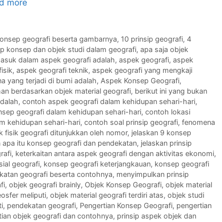
d more
konsep geografi beserta gambarnya
,
10 prinsip geografi
,
4
p konsep dan objek studi dalam geografi
,
apa saja objek
masuk dalam aspek geografi adalah
,
aspek geografi
,
aspek
isik
,
aspek geografi teknik
,
aspek geografi yang mengkaji
 yang terjadi di bumi adalah
,
Aspek Konsep Geografi
,
han berdasarkan objek material geografi
,
berikut ini yang bukan
adalah
,
contoh aspek geografi dalam kehidupan sehari-hari
,
sep geografi dalam kehidupan sehari-hari
,
contoh lokasi
am kehidupan sehari-hari
,
contoh soal prinsip geografi
,
fenomena
 fisik geografi ditunjukkan oleh nomor
,
jelaskan 9 konsep
n apa itu konsep geografi dan pendekatan
,
jelaskan prinsip
rafi
,
keterkaitan antara aspek geografi dengan aktivitas ekonomi
,
ial geografi
,
konsep geografi keterjangkauan
,
konsep geografi
katan geografi beserta contohnya
,
menyimpulkan prinsip
fi
,
objek geografi brainly
,
Objek Konsep Geografi
,
objek material
osfer meliputi
,
objek material geografi terdiri atas
,
objek studi
i
,
pendekatan geografi
,
Pengertian Konsep Geografi
,
pengertian
tian objek geografi dan contohnya
,
prinsip aspek objek dan