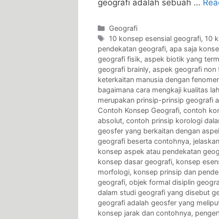
geografi adalah sebuah …
Rea
Categories
Geografi
Tags
10 konsep esensial geografi
,
10 
pendekatan geografi
,
apa saja konse
geografi fisik
,
aspek biotik yang ter
geografi brainly
,
aspek geografi non f
keterkaitan manusia dengan fenomena
bagaimana cara mengkaji kualitas la
merupakan prinsip-prinsip geografi 
Contoh Konsep Geografi
,
contoh kon
absolut
,
contoh prinsip korologi dal
geosfer yang berkaitan dengan aspek
geografi beserta contohnya
,
jelaska
konsep aspek atau pendekatan geog
konsep dasar geografi
,
konsep esens
morfologi
,
konsep prinsip dan pende
geografi
,
objek formal disiplin geogra
dalam studi geografi yang disebut ge
geografi adalah geosfer yang meliput
konsep jarak dan contohnya
,
penger