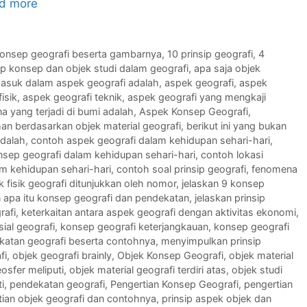
d more
konsep geografi beserta gambarnya
,
10 prinsip geografi
,
4
p konsep dan objek studi dalam geografi
,
apa saja objek
masuk dalam aspek geografi adalah
,
aspek geografi
,
aspek
isik
,
aspek geografi teknik
,
aspek geografi yang mengkaji
 yang terjadi di bumi adalah
,
Aspek Konsep Geografi
,
han berdasarkan objek material geografi
,
berikut ini yang bukan
adalah
,
contoh aspek geografi dalam kehidupan sehari-hari
,
sep geografi dalam kehidupan sehari-hari
,
contoh lokasi
am kehidupan sehari-hari
,
contoh soal prinsip geografi
,
fenomena
 fisik geografi ditunjukkan oleh nomor
,
jelaskan 9 konsep
n apa itu konsep geografi dan pendekatan
,
jelaskan prinsip
rafi
,
keterkaitan antara aspek geografi dengan aktivitas ekonomi
,
ial geografi
,
konsep geografi keterjangkauan
,
konsep geografi
katan geografi beserta contohnya
,
menyimpulkan prinsip
fi
,
objek geografi brainly
,
Objek Konsep Geografi
,
objek material
osfer meliputi
,
objek material geografi terdiri atas
,
objek studi
i
,
pendekatan geografi
,
Pengertian Konsep Geografi
,
pengertian
tian objek geografi dan contohnya
,
prinsip aspek objek dan