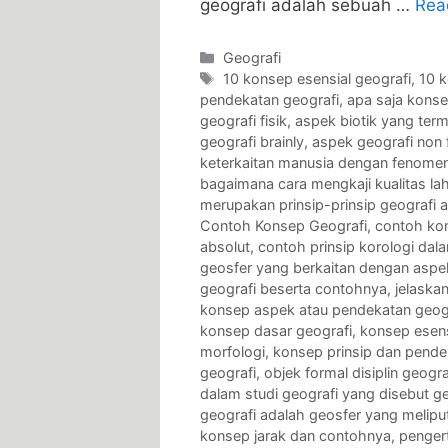
geografi adalah sebuah …
Rea
Categories
Geografi
Tags
10 konsep esensial geografi
,
10 
pendekatan geografi
,
apa saja konse
geografi fisik
,
aspek biotik yang ter
geografi brainly
,
aspek geografi non f
keterkaitan manusia dengan fenomena
bagaimana cara mengkaji kualitas la
merupakan prinsip-prinsip geografi 
Contoh Konsep Geografi
,
contoh kon
absolut
,
contoh prinsip korologi dal
geosfer yang berkaitan dengan aspek
geografi beserta contohnya
,
jelaska
konsep aspek atau pendekatan geog
konsep dasar geografi
,
konsep esens
morfologi
,
konsep prinsip dan pende
geografi
,
objek formal disiplin geogra
dalam studi geografi yang disebut ge
geografi adalah geosfer yang meliput
konsep jarak dan contohnya
,
penger