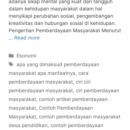
adanya sikap mental yang kuat dan tangguh
dalam kehidupan masyarakat dalam hal
menyikapi perubahan sosial, pengembangan
kreativitas dan hubungan sosial di kehidupan.
Pengertian Pemberdayaan Masyarakat Menurut
…
Read more
Categories
Ekonomi
Tags
apa yang dimaksud pemberdayaan
masyarakat apa manfaatnya
,
cara
pemberdayaan masyarakat
,
ciri ciri
pemberdayaan masyarakat
,
ciri pemberdayaan
masyarakat
,
contoh artikel pemberdayaan
masyarakat
,
Contoh Pemberdayaan
Masyarakat
,
contoh pemberdayaan masyarakat
desa pendidikan
,
contoh pemberdayaan