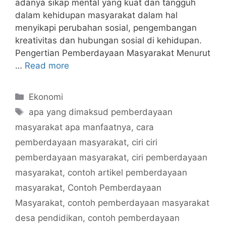
adanya sikap mental yang kuat dan tangguh
dalam kehidupan masyarakat dalam hal
menyikapi perubahan sosial, pengembangan
kreativitas dan hubungan sosial di kehidupan.
Pengertian Pemberdayaan Masyarakat Menurut
…
Read more
Categories
Ekonomi
Tags
apa yang dimaksud pemberdayaan
masyarakat apa manfaatnya
,
cara
pemberdayaan masyarakat
,
ciri ciri
pemberdayaan masyarakat
,
ciri pemberdayaan
masyarakat
,
contoh artikel pemberdayaan
masyarakat
,
Contoh Pemberdayaan
Masyarakat
,
contoh pemberdayaan masyarakat
desa pendidikan
,
contoh pemberdayaan