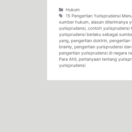
Categories
Hukum
Tags
15 Pengertian Yurisprudensi Menu
sumber hukum
,
alasan diterimanya 
yurisprudensi
,
contoh yurisprudensi t
yurisprudensi berlaku sebagai sumb
yang
,
pengertian doktrin
,
pengertian 
brainly
,
pengertian yurisprudensi dan
pengertian yurisprudensi di negara
Para Ahli
,
pertanyaan tentang yurisp
yurisprudensi