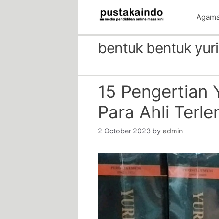
Skip
Agam
to
content
bentuk bentuk yur
15 Pengertian 
Para Ahli Terl
2 October 2023
by
admin