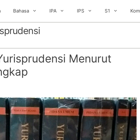
a
Bahasa
IPA
IPS
S1
Kom
isprudensi
Yurisprudensi Menurut
engkap