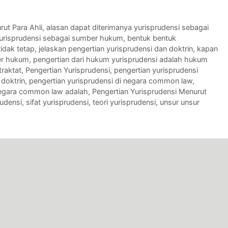
rut Para Ahli
,
alasan dapat diterimanya yurisprudensi sebagai
yurisprudensi sebagai sumber hukum
,
bentuk bentuk
idak tetap
,
jelaskan pengertian yurisprudensi dan doktrin
,
kapan
er hukum
,
pengertian dari hukum yurisprudensi adalah hukum
traktat
,
Pengertian Yurisprudensi
,
pengertian yurisprudensi
 doktrin
,
pengertian yurisprudensi di negara common law
,
 negara common law adalah
,
Pengertian Yurisprudensi Menurut
rudensi
,
sifat yurisprudensi
,
teori yurisprudensi
,
unsur unsur