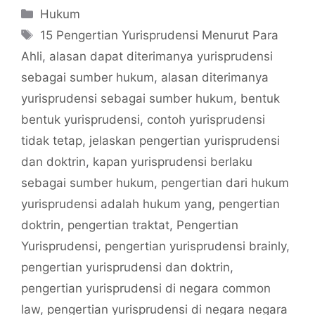
Categories
Hukum
Tags
15 Pengertian Yurisprudensi Menurut Para
Ahli
,
alasan dapat diterimanya yurisprudensi
sebagai sumber hukum
,
alasan diterimanya
yurisprudensi sebagai sumber hukum
,
bentuk
bentuk yurisprudensi
,
contoh yurisprudensi
tidak tetap
,
jelaskan pengertian yurisprudensi
dan doktrin
,
kapan yurisprudensi berlaku
sebagai sumber hukum
,
pengertian dari hukum
yurisprudensi adalah hukum yang
,
pengertian
doktrin
,
pengertian traktat
,
Pengertian
Yurisprudensi
,
pengertian yurisprudensi brainly
,
pengertian yurisprudensi dan doktrin
,
pengertian yurisprudensi di negara common
law
,
pengertian yurisprudensi di negara negara