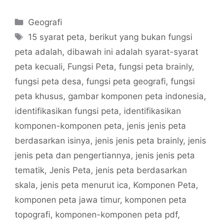
Categories
Geografi
Tags
15 syarat peta
,
berikut yang bukan fungsi
peta adalah
,
dibawah ini adalah syarat-syarat
peta kecuali
,
Fungsi Peta
,
fungsi peta brainly
,
fungsi peta desa
,
fungsi peta geografi
,
fungsi
peta khusus
,
gambar komponen peta indonesia
,
identifikasikan fungsi peta
,
identifikasikan
komponen-komponen peta
,
jenis jenis peta
berdasarkan isinya
,
jenis jenis peta brainly
,
jenis
jenis peta dan pengertiannya
,
jenis jenis peta
tematik
,
Jenis Peta
,
jenis peta berdasarkan
skala
,
jenis peta menurut ica
,
Komponen Peta
,
komponen peta jawa timur
,
komponen peta
topografi
,
komponen-komponen peta pdf
,