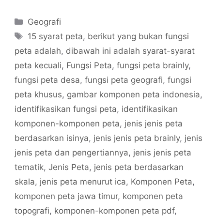
Categories
Geografi
Tags
15 syarat peta
,
berikut yang bukan fungsi
peta adalah
,
dibawah ini adalah syarat-syarat
peta kecuali
,
Fungsi Peta
,
fungsi peta brainly
,
fungsi peta desa
,
fungsi peta geografi
,
fungsi
peta khusus
,
gambar komponen peta indonesia
,
identifikasikan fungsi peta
,
identifikasikan
komponen-komponen peta
,
jenis jenis peta
berdasarkan isinya
,
jenis jenis peta brainly
,
jenis
jenis peta dan pengertiannya
,
jenis jenis peta
tematik
,
Jenis Peta
,
jenis peta berdasarkan
skala
,
jenis peta menurut ica
,
Komponen Peta
,
komponen peta jawa timur
,
komponen peta
topografi
,
komponen-komponen peta pdf
,