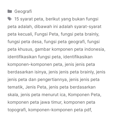
Categories
Geografi
Tags
15 syarat peta
,
berikut yang bukan fungsi
peta adalah
,
dibawah ini adalah syarat-syarat
peta kecuali
,
Fungsi Peta
,
fungsi peta brainly
,
fungsi peta desa
,
fungsi peta geografi
,
fungsi
peta khusus
,
gambar komponen peta indonesia
,
identifikasikan fungsi peta
,
identifikasikan
komponen-komponen peta
,
jenis jenis peta
berdasarkan isinya
,
jenis jenis peta brainly
,
jenis
jenis peta dan pengertiannya
,
jenis jenis peta
tematik
,
Jenis Peta
,
jenis peta berdasarkan
skala
,
jenis peta menurut ica
,
Komponen Peta
,
komponen peta jawa timur
,
komponen peta
topografi
,
komponen-komponen peta pdf
,