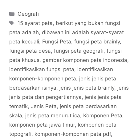
Categories
Geografi
Tags
15 syarat peta
,
berikut yang bukan fungsi
peta adalah
,
dibawah ini adalah syarat-syarat
peta kecuali
,
Fungsi Peta
,
fungsi peta brainly
,
fungsi peta desa
,
fungsi peta geografi
,
fungsi
peta khusus
,
gambar komponen peta indonesia
,
identifikasikan fungsi peta
,
identifikasikan
komponen-komponen peta
,
jenis jenis peta
berdasarkan isinya
,
jenis jenis peta brainly
,
jenis
jenis peta dan pengertiannya
,
jenis jenis peta
tematik
,
Jenis Peta
,
jenis peta berdasarkan
skala
,
jenis peta menurut ica
,
Komponen Peta
,
komponen peta jawa timur
,
komponen peta
topografi
,
komponen-komponen peta pdf
,