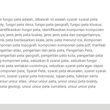
n fungsi peta adalah
,
dibawah ini adalah syarat-syarat peta
nly
,
fungsi peta desa
,
fungsi peta geografi
,
fungsi peta khusus
,
dentifikasikan fungsi peta
,
identifikasikan komponen-komponen
nya
,
jenis jenis peta brainly
,
jenis jenis peta dan pengertiannya
,
enis peta berdasarkan skala
,
jenis peta menurut ica
,
Komponen
ponen peta topografi
,
komponen-komponen peta pdf
,
manfaat
gertian atlas
,
pengertian dan jenis peta
,
Pengertian Peta
,
pengertian peta geografi
,
pengertian peta kota
,
pengertian peta
ng komponen peta
,
sebutkan 8 syarat peta
,
sebutkan fungsi
enis peta sertakan contohnya
,
sebutkan syarat peta agar dapat
komponen peta
,
Syarat Peta
,
syarat peta ekuivalen
,
syarat syarat
orm
,
syarat syarat peta indonesia
,
tujuan peta
,
tuliskan serta
unsur unsur atlas
,
unsur unsur peta
,
unsur unsur peta brainly
,
peta geologi
,
unsur unsur peta sumatera
,
unsur unsur peta