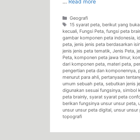
…
Read more
Categories
Geografi
Tags
15 syarat peta
,
berikut yang buka
kecuali
,
Fungsi Peta
,
fungsi peta brai
gambar komponen peta indonesia
,
i
peta
,
jenis jenis peta berdasarkan isi
jenis jenis peta tematik
,
Jenis Peta
,
j
Peta
,
komponen peta jawa timur
,
kom
dari komponen peta
,
materi peta
,
pen
pengertian peta dan komponennya
,
menurut para ahli
,
pertanyaan tenta
umum sebuah peta
,
sebutkan jenis j
digunakan sesuai fungsinya
,
simbol 
peta brainly
,
syarat syarat peta conf
berikan fungsinya unsur unsur peta
,
unsur unsur peta digital
,
unsur unsur 
topografi