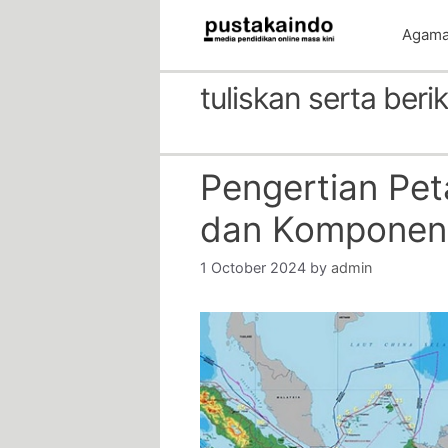
Skip
Agam
to
content
tuliskan serta ber
Pengertian Peta
dan Komponen
1 October 2024
by
admin