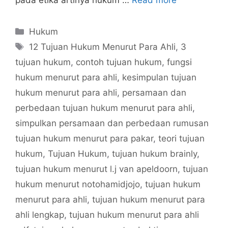
pada etika artinya hukum …
Read more
Categories
Hukum
Tags
12 Tujuan Hukum Menurut Para Ahli
,
3
tujuan hukum
,
contoh tujuan hukum
,
fungsi
hukum menurut para ahli
,
kesimpulan tujuan
hukum menurut para ahli
,
persamaan dan
perbedaan tujuan hukum menurut para ahli
,
simpulkan persamaan dan perbedaan rumusan
tujuan hukum menurut para pakar
,
teori tujuan
hukum
,
Tujuan Hukum
,
tujuan hukum brainly
,
tujuan hukum menurut l.j van apeldoorn
,
tujuan
hukum menurut notohamidjojo
,
tujuan hukum
menurut para ahli
,
tujuan hukum menurut para
ahli lengkap
,
tujuan hukum menurut para ahli