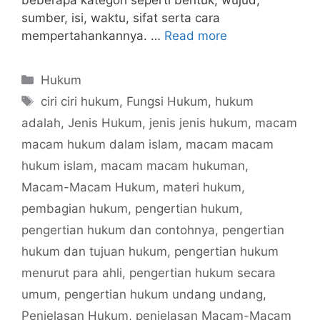
beberapa kategori seperti bentuk, wujud,
sumber, isi, waktu, sifat serta cara
mempertahankannya. …
Read more
Categories
Hukum
Tags
ciri ciri hukum
,
Fungsi Hukum
,
hukum
adalah
,
Jenis Hukum
,
jenis jenis hukum
,
macam
macam hukum dalam islam
,
macam macam
hukum islam
,
macam macam hukuman
,
Macam-Macam Hukum
,
materi hukum
,
pembagian hukum
,
pengertian hukum
,
pengertian hukum dan contohnya
,
pengertian
hukum dan tujuan hukum
,
pengertian hukum
menurut para ahli
,
pengertian hukum secara
umum
,
pengertian hukum undang undang
,
Penjelasan Hukum
,
penjelasan Macam-Macam