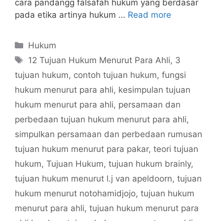
cara pandangg falsafah hukum yang berdasar
pada etika artinya hukum …
Read more
Categories
Hukum
Tags
12 Tujuan Hukum Menurut Para Ahli
,
3
tujuan hukum
,
contoh tujuan hukum
,
fungsi
hukum menurut para ahli
,
kesimpulan tujuan
hukum menurut para ahli
,
persamaan dan
perbedaan tujuan hukum menurut para ahli
,
simpulkan persamaan dan perbedaan rumusan
tujuan hukum menurut para pakar
,
teori tujuan
hukum
,
Tujuan Hukum
,
tujuan hukum brainly
,
tujuan hukum menurut l.j van apeldoorn
,
tujuan
hukum menurut notohamidjojo
,
tujuan hukum
menurut para ahli
,
tujuan hukum menurut para